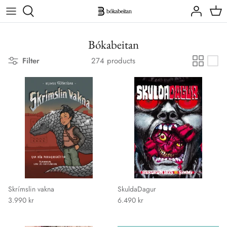
Skip
to
content
Höfundar
Lífstíll
6-12 ára
Bókabeitan
Filter
274 products
Skáldsögur
6 ára og yngri
Skrímslin vakna
SkuldaDagur
3.990 kr
6.490 kr