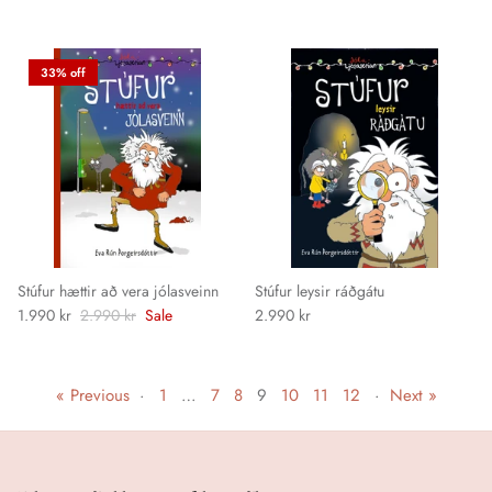
33% off
Stúfur hættir að vera jólasveinn
Stúfur leysir ráðgátu
1.990 kr
2.990 kr
Sale
2.990 kr
« Previous
·
1
…
7
8
9
10
11
12
·
Next »