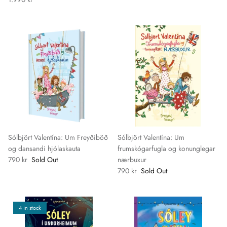
Sólbjört Valentína: Um Freyðiböð
Sólbjört Valentína: Um
og dansandi hjólaskauta
frumskógarfugla og konunglegar
790 kr
Sold Out
nærbuxur
790 kr
Sold Out
4 in stock