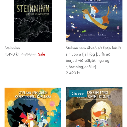
Steinninn
Stelpan sem ákvað að flytja húsið
4.490 kr
4.990 kr
Sale
sitt upp á fjall (og þurfti að
berjast við vélkjúklinga og
sjóræningjaeðlur)
2.490 kr
2 in stock