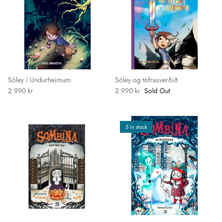
Sóley í Undurheimum
Sóley og töfrasverðið
2.990 kr
2.990 kr
Sold Out
5 in stock