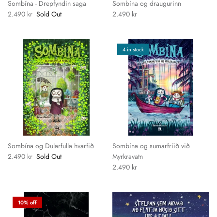
Sombína - Drepfyndin saga
Sombína og draugurinn
2.490 kr
Sold Out
2.490 kr
4 in stock
Sombína og Dularfulla hvarfið
Sombína og sumarfríið við
2.490 kr
Sold Out
Myrkravatn
2.490 kr
10% off