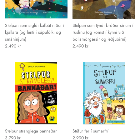
Stelpan sem sigldi kafbát niður í
Stelpan sem týndi bróður sínum í
kjallara (og lenti í sápufólki og
ruslinu (og komst í kynni við
smáninjum)
bollamörgæsir og leðjubirni)
2.490 kr
2.490 kr
Stelpur stranglega bannaðar
Stúfur fer í sumarfrí
3.790 kr
2.990 kr