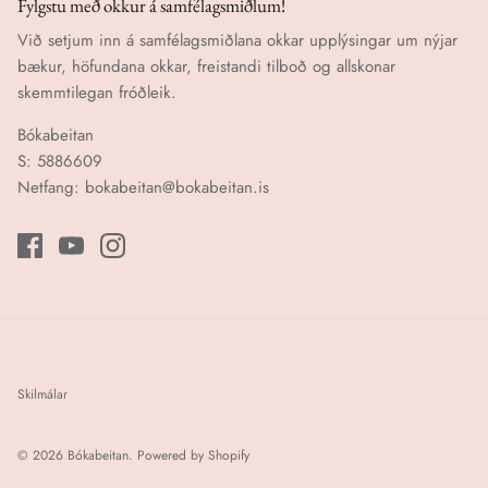
Fylgstu með okkur á samfélagsmiðlum!
Við setjum inn á samfélagsmiðlana okkar upplýsingar um nýjar
bækur, höfundana okkar, freistandi tilboð og allskonar
skemmtilegan fróðleik.
Bókabeitan
S: 5886609
Netfang: bokabeitan@bokabeitan.is
Skilmálar
© 2026
Bókabeitan
.
Powered by Shopify