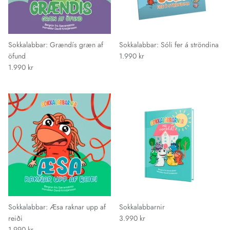
Sokkalabbar: Grændís græn af
Sokkalabbar: Sóli fer á ströndina
öfund
1.990 kr
1.990 kr
Sokkalabbar: Æsa raknar upp af
Sokkalabbarnir
reiði
3.990 kr
1.990 kr