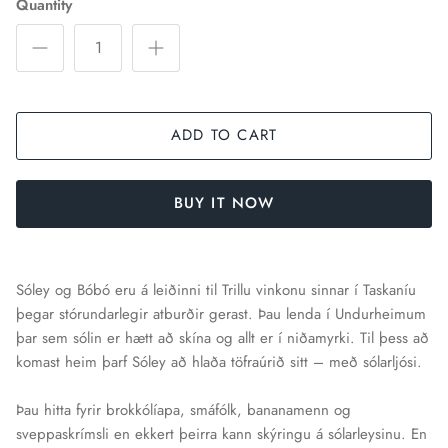
Quantity
ADD TO CART
BUY IT NOW
Sóley og Bóbó eru á leiðinni til Trillu vinkonu sinnar í Taskaníu
þegar stórundarlegir atburðir gerast. Þau lenda í Undurheimum
þar sem sólin er hætt að skína og allt er í niðamyrki. Til þess að
komast heim þarf Sóley að hlaða töfraúrið sitt – með sólarljósi.
Þau hitta fyrir brokkólíapa, smáfólk, bananamenn og
sveppaskrímsli en ekkert þeirra kann skýringu á sólarleysinu. En