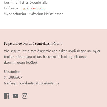
lausnin birtist úr óvæntri átt.
Höfundur:
Eygló Jónsdóttir
Myndhöfundur: Hafsteinn Hafsteinsson
Fylgstu með okkur á samfélagsmiðlum!
Við setjum inn á samfélagsmiðlana okkar upplýsingar um nýjar
bækur, höfundana okkar, freistandi tilboð og allskonar
skemmtilegan fróðleik.
Bókabeitan
S: 5886609
Netfang: bokabeitan@bokabeitan.is