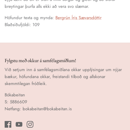
breytingar þurfa alls ekki að vera svo slæmar.
Höfundur texta og mynda:
Bergrún Íris Sævarsdóttir
Blaðsíðufjöldi: 109
Fylgstu með okkur á samfélagsmiðlum!
Við setjum inn á samfélagsmiðlana okkar upplýsingar um nýjar
bækur, höfundana okkar, freistandi tilboð og allskonar
skemmtilegan fróðleik.
Bókabeitan
S: 5886609
Netfang: bokabeitan@bokabeitan.is