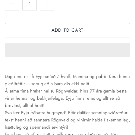
ADD TO CART
Dag einn er lífi Eyju snúið á hvolf. Mamma og pabbi færa henni
gleðifréttir – sem gleðja bara alls ekki neitt.
Á sama tíma hrakar heilsu Rögnvaldar, hins 97 ára gamla besta
vinar hennar og bekkjarfélaga. Eyju finnst eins og allt sé að
breytast, allt of hratt!
Svo fær Eyja frábæra hugmynd! Eftir dálitlar samningaviðræður
tekst henni að sannæra Rögnvald og vinirnir halda í skemmtileg,
hættuleg og spennandi ævintýri!
Eyja lærir að oft er stutt á milli sorgar og gleði og að stórar