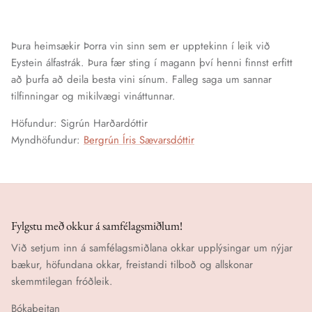
Þura heimsækir Þorra vin sinn sem er upptekinn í leik við
Eystein álfastrák. Þura fær sting í magann því henni finnst erfitt
að þurfa að deila besta vini sínum. Falleg saga um sannar
tilfinningar og mikilvægi vináttunnar.
Höfundur: Sigrún Harðardóttir
Myndhöfundur:
Bergrún Íris Sævarsdóttir
Fylgstu með okkur á samfélagsmiðlum!
Við setjum inn á samfélagsmiðlana okkar upplýsingar um nýjar
bækur, höfundana okkar, freistandi tilboð og allskonar
skemmtilegan fróðleik.
Bókabeitan