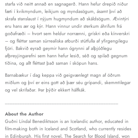
starfa við neitt annað en sagnagerð. Hann hefur drepið niður
fæti í kvikmyndum, leikjum og myndasögum, ásamt því að
skrafa stanslaust í nýjum hugmyndum að skáldsögum. Ævintýri
eru hans ær og kýr. Hann vinnur undir sterkum áhrifum frá
goðafræði – hvort sem heldur norrænni, grískri eða kínverskri
– og fléttar saman súrrealíska atburði stútfulla af yfirgengilegu
fjöri. Bakvið eyrað geymir hann ógrynni af alþjóðlegu
afþreyjingarefni sem hann hefur lesið, séð og spilað gegnum
tíðina, og allt fléttast það saman í sköpun hans.
Barnabækur í dag keppa við geigvænlegt magn af öðrum
miðlum og því er eins gott að þær séu grípandi, skemmtilegar
og vel skrifaðar. Þar þýðir ekkert hálfkák.
______________________________________________
About the Author
Guðni Líndal Benediktsson is an Icelandic author, educated in
film-making both in Iceland and Scotland, who currently resides
in Edinburgh. His first novel, The Search for Blood Island, won