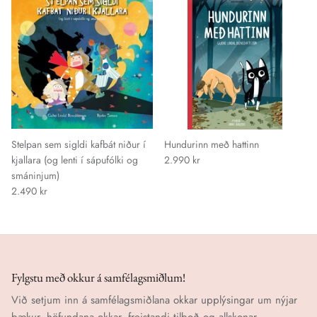
Stelpan sem sigldi kafbát niður í
Hundurinn með hattinn
kjallara (og lenti í sápufólki og
2.990 kr
smáninjum)
2.490 kr
Fylgstu með okkur á samfélagsmiðlum!
Við setjum inn á samfélagsmiðlana okkar upplýsingar um nýjar