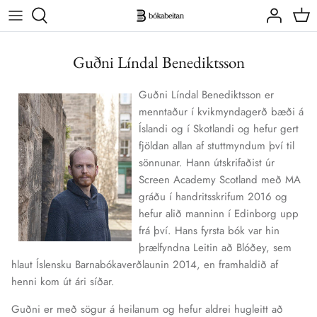
Skip
to
content
Höfundar
Lífstíll
6-12 ára
Guðni Líndal Benediktsson
Skáldsögur
6 ára og yngri
Guðni Líndal Benediktsson er
menntaður í kvikmyndagerð bæði á
Íslandi og í Skotlandi og hefur gert
fjöldan allan af stuttmyndum því til
sönnunar. Hann útskrifaðist úr
Screen Academy Scotland með MA
gráðu í handritsskrifum 2016 og
hefur alið manninn í Edinborg upp
frá því. Hans fyrsta bók var hin
þrælfyndna Leitin að Blóðey, sem
hlaut Íslensku Barnabókaverðlaunin 2014, en framhaldið af
henni kom út ári síðar.
Guðni er með sögur á heilanum og hefur aldrei hugleitt að