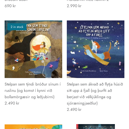
690 kr
2.990 kr
2 in stock
Stelpan sem týndi bróður sínum í
Stelpan sem ákvað að flytja húsið
ruslinu (og komst í kynni við
sitt upp á fjall (og þurfti að
bollamörgæsir og leðjubirni)
berjast við vélkjúklinga og
2.490 kr
sjóræningjaeðlur)
2.490 kr