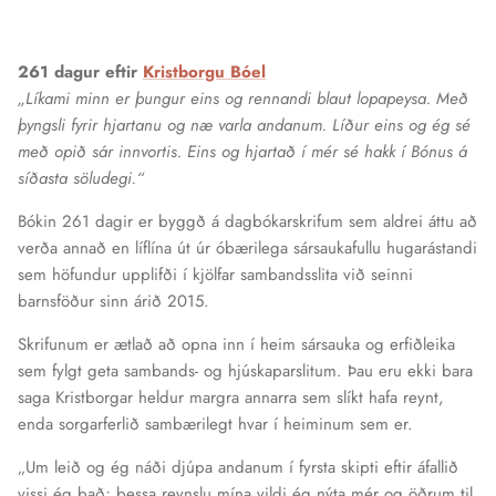
261 dagur eftir
Kristborgu Bóel
„Líkami minn er þungur eins og rennandi blaut lopapeysa. Með
þyngsli fyrir hjartanu og næ varla andanum. Líður eins og ég sé
með opið sár innvortis. Eins og hjartað í mér sé hakk í Bónus á
síðasta söludegi.“
Bókin 261 dagir er byggð á dagbókarskrifum sem aldrei áttu að
verða annað en líflína út úr óbærilega sársaukafullu hugarástandi
sem höfundur upplifði í kjölfar sambandsslita við seinni
barnsföður sinn árið 2015.
Skrifunum er ætlað að opna inn í heim sársauka og erfiðleika
sem fylgt geta sambands- og hjúskaparslitum. Þau eru ekki bara
saga Kristborgar heldur margra annarra sem slíkt hafa reynt,
enda sorgarferlið sambærilegt hvar í heiminum sem er.
„Um leið og ég náði djúpa andanum í fyrsta skipti eftir áfallið
vissi ég það; þessa reynslu mína vildi ég nýta mér og öðrum til