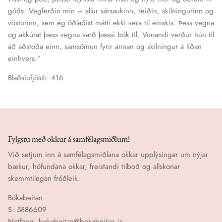
góðs. Vegferðin mín – allur sársaukinn, reiðin, skilningurinn og
vöxturinn, sem ég öðlaðist mátti ekki vera til einskis. Þess vegna
og akkúrat þess vegna varð þessi bók til. Vonandi verður hún til
að aðstoða einn, samsömun fyrir annan og skilningur á líðan
einhvers.”
Blaðsíufjöldi: 416
Fylgstu með okkur á samfélagsmiðlum!
Við setjum inn á samfélagsmiðlana okkar upplýsingar um nýjar
bækur, höfundana okkar, freistandi tilboð og allskonar
skemmtilegan fróðleik.
Bókabeitan
S: 5886609
Netfang: bokabeitan@bokabeitan.is