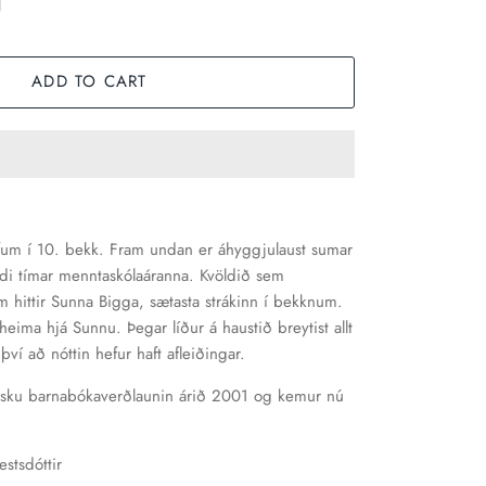
ADD TO CART
ófum í 10. bekk. Fram undan er áhyggjulaust sumar
i tímar menntaskólaáranna. Kvöldið sem
m hittir Sunna Bigga, sætasta strákinn í bekknum.
eima hjá Sunnu. Þegar líður á haustið breytist allt
því að nóttin hefur haft afleiðingar.
ensku barnabókaverðlaunin árið 2001 og kemur nú
stsdóttir