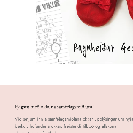
Fylgstu með okkur á samfélagsmiðlum!
Við setjum inn á samfélagsmiðlana okkar upplýsingar um nýja
bækur, höfundana okkar, freistandi tilboð og allskonar