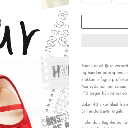
Sunna er að ljúka vorpr
og handan þess spennand
krakkarnir fagna prófloku
Þau eyða nóttinni saman h
lífið þegar hún kemst að 
Bókin 40 vikur hlaut Ísl
út í endurbættri útgáfu.
Höfundur: Ragnheiður Ge