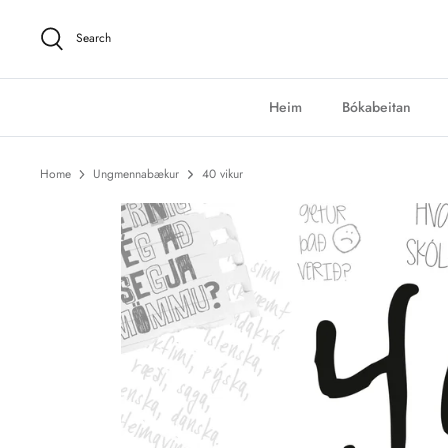
Skip
to
Search
content
Heim
Bókabeitan
Home
Ungmennabækur
40 vikur