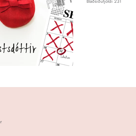
Blaðsíðufjöldi 231
r