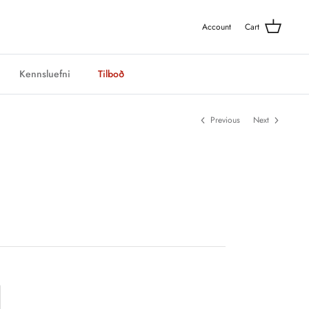
Account
Cart
Kennsluefni
Tilboð
Previous
Next