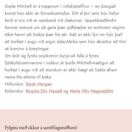
Gayle Mitchell er á toppnum í viðskiptalífinu – en þangað
komst hún ekki án fórnarkostnaðar. Eitt af því sem hún hefur
farið á mis við er samband við dæturnar. Uppeldisaðferðir
hennar snerust um að gera þær sjálfstæðar en einhvern veginn
tókst henni að hrekja þær frá sér. Það er ekki fyrr en hún þarf
að horfast í augu við eigin ódauðleika sem hún ákveður að tími
sé kominn á breytingar.
Um leið og fyrstu snjókornin byrja að falla á fyrstu
fjölskyldusamveruna í nokkur ár þurfa Mitchell-mæðgur að
horfast í augu við að stundum er ekki hægt að halda áfram
nema líta aðeins til baka.
Höfundur:
Sarah Morgan
Þýðendur:
Birgitta Elín Hassell
og
Marta Hlín Magnadóttir
Fylgstu með okkur á samfélagsmiðlum!