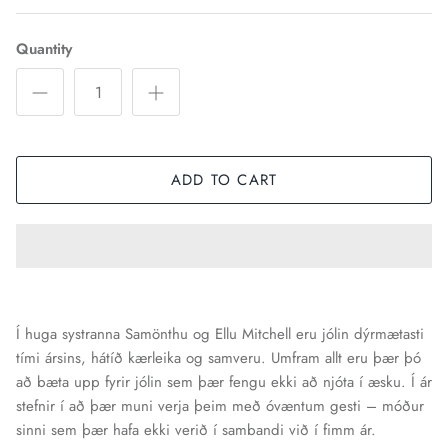
Quantity
ADD TO CART
Í huga systranna Samönthu og Ellu Mitchell eru jólin dýrmætasti
tími ársins, hátíð kærleika og samveru. Umfram allt eru þær þó
að bæta upp fyrir jólin sem þær fengu ekki að njóta í æsku. Í ár
stefnir í að þær muni verja þeim með óvæntum gesti – móður
sinni sem þær hafa ekki verið í sambandi við í fimm ár.