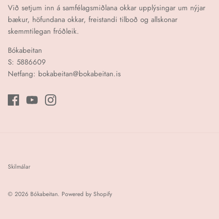
Við setjum inn á samfélagsmiðlana okkar upplýsingar um nýjar
bækur, höfundana okkar, freistandi tilboð og allskonar
skemmtilegan fróðleik.
Bókabeitan
S: 5886609
Netfang: bokabeitan@bokabeitan.is
Skilmálar
© 2026
Bókabeitan
.
Powered by Shopify