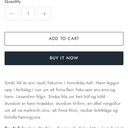
Quantity
ADD TO CART
BUY IT NOW
Simbi litli er eini rauði fiskurinn í himinbláu hafi. Hann leggur
upp í ferðalag í von um að finna fleiri fiska sem eru eins og
hann. Lesandinn fylgir Simba litla um heit höf og köld -
stundum er hann hræddur, stundum hrifinn, en alltaf vongóður
um að ná markmiði sínu: að finna lítinn, rauðan leikfélaga og
höndla hamingjuna.