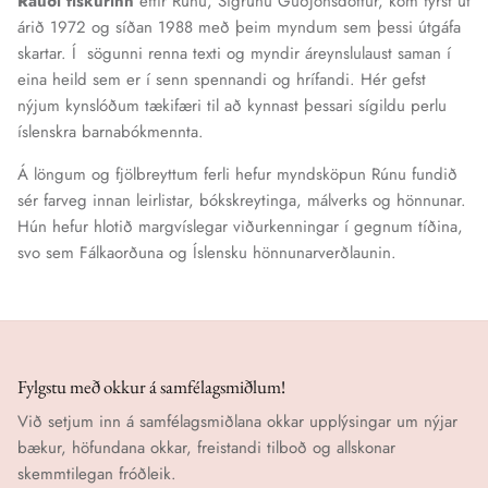
Rauði fiskurinn
eftir Rúnu, Sigrúnu Guðjónsdóttur, kom fyrst út
árið 1972 og síðan 1988 með þeim myndum sem þessi útgáfa
skartar. Í sögunni renna texti og myndir áreynslulaust saman í
eina heild sem er í senn spennandi og hrífandi. Hér gefst
nýjum kynslóðum tækifæri til að kynnast þessari sígildu perlu
íslenskra barnabókmennta.
Á löngum og fjölbreyttum ferli hefur myndsköpun Rúnu fundið
sér farveg innan leirlistar, bókskreytinga, málverks og hönnunar.
Hún hefur hlotið margvíslegar viðurkenningar í gegnum tíðina,
svo sem Fálkaorðuna og Íslensku hönnunarverðlaunin.
Fylgstu með okkur á samfélagsmiðlum!
Við setjum inn á samfélagsmiðlana okkar upplýsingar um nýjar
bækur, höfundana okkar, freistandi tilboð og allskonar
skemmtilegan fróðleik.