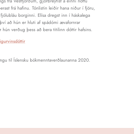
ings frá Vestfjörðum, gjörbreytist á einni nóttu
rast frá hafinu. Tónlistin leiðir hana niður í fjöru,
fjólubláu borginni. Elísa dregst inn í háskalega
því að hún er hluti af spádómi ævafornrar
 hún verðug þess að bera titilinn dóttir hafsins.
igurvinsdóttir
fningu til Íslensku bókmenntaverðlaunanna 2020.