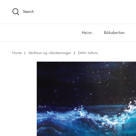
Skip
to
Search
content
Heim
Bókabeitan
Home
Verðlaun og viðurkenningar
Dóttir hafsins