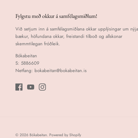
Fylgstu með okkur á samfélagsmiðlum!
Við setjum inn á samfélagsmiðlana okkar upplýsingar um nýja
bækur, höfundana okkar, freistandi tilboð og allskonar
skemmtilegan fróðleik.
Bókabeitan
S: 5886609
Netfang: bokabeitan@bokabeitan.is
© 2026
Bókabeitan
.
Powered by Shopify