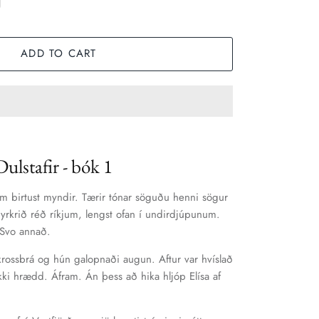
ADD TO CART
Dulstafir - bók 1
m birtust myndir. Tærir tónar söguðu henni sögur
yrkrið réð ríkjum, lengst ofan í undirdjúpunum.
. Svo annað.
 krossbrá og hún galopnaði augun. Aftur var hvíslað
kki hrædd. Áfram. Án þess að hika hljóp Elísa af