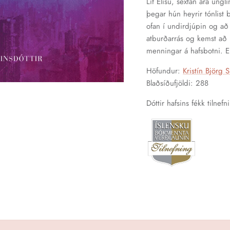
Líf Elísu, sextán ára ungl
þegar hún heyrir tónlist be
ofan í undirdjúpin og að 
atburðarrás og kemst að 
menningar á hafsbotni. Er
Höfundur:
Kristín Björg S
Blaðsíðufjöldi: 288
Dóttir hafsins fékk tilne