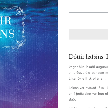
Dóttir hafsins: 
Þegar hún lokaði augunu
af furðuveröld þar sem m
Elísa tók eitt skref áfram
Lelena var hvíslað. Elísu
en í þetta sinn var hún e
stað.