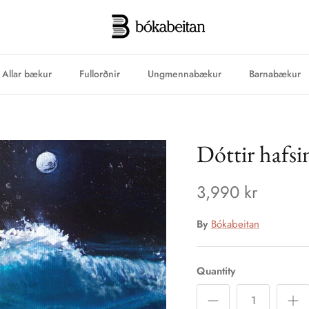
Allar bækur
Fullorðnir
Ungmennabækur
Barnabækur
Dóttir hafsi
3,990 kr
By
Bókabeitan
Quantity