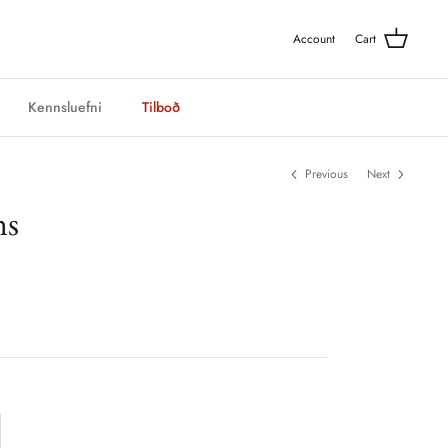
Account
Cart
Kennsluefni
Tilboð
Previous
Next
ns