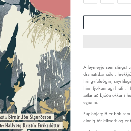
Á leynieyju sem stingst u
dramatískar súlur, hrekkjó
hringvíufeðgin, snyrtilegi
hinn fjölkunnugi hrafn. Í
ætlar að bjóða okkur í hu
eyjunni.
Fuglabjargið er bók sem s
einnig tónleikverk og er te