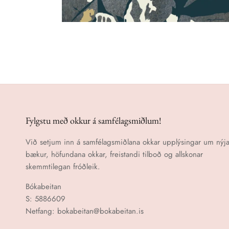
Fylgstu með okkur á samfélagsmiðlum!
Við setjum inn á samfélagsmiðlana okkar upplýsingar um nýja
bækur, höfundana okkar, freistandi tilboð og allskonar
skemmtilegan fróðleik.
Bókabeitan
S: 5886609
Netfang: bokabeitan@bokabeitan.is