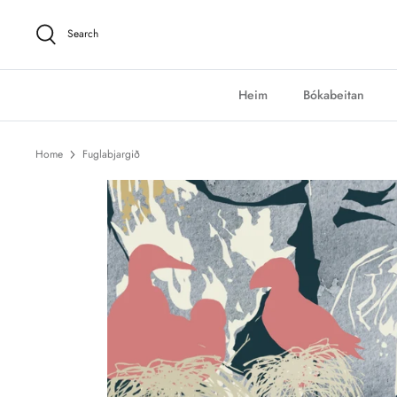
Skip
to
Search
content
Heim
Bókabeitan
Home
Fuglabjargið