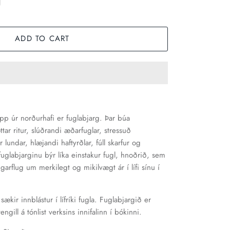
ADD TO CART
pp úr norðurhafi er fuglabjarg. Þar búa
ttar ritur, slúðrandi æðarfuglar, stressuð
r lundar, hlæjandi haftyrðlar, fúll skarfur og
 fuglabjarginu býr líka einstakur fugl, hnoðrið, sem
garflug um merkilegt og mikilvægt ár í lífi sínu í
ækir innblástur í lífríki fugla. Fuglabjargið er
ngill á tónlist verksins innifalinn í bókinni.