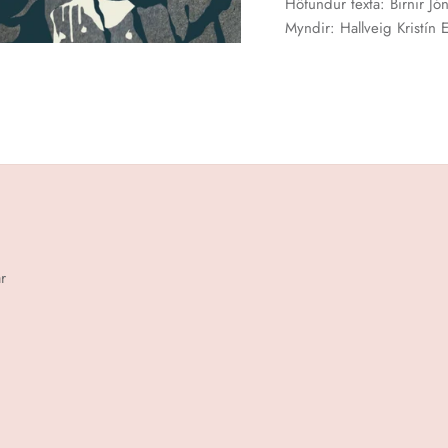
Höfundur texta: Birnir Jó
Myndir: Hallveig Kristín E
r