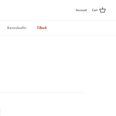
Account
Cart
Kennsluefni
Tilboð
ð