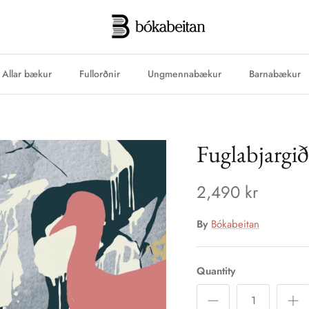
Allar bækur
Fullorðnir
Ungmennabækur
Barnabækur
Fuglabjargi
2,490 kr
By
Bókabeitan
Quantity