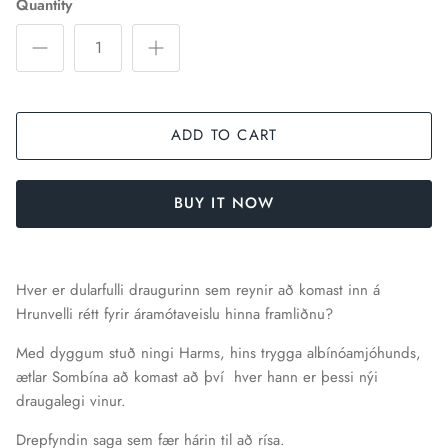
Quantity
ADD TO CART
BUY IT NOW
Hver er dularfulli draugurinn sem reynir að komast inn á
Hrunvelli rétt fyrir áramótaveislu hinna framliðnu?
Med dyggum stuð ningi Harms, hins trygga albínóamjóhunds,
ætlar Sombína að komast að því hver hann er þessi nýi
draugalegi vinur.
Drepfyndin saga sem fær hárin til að rísa.