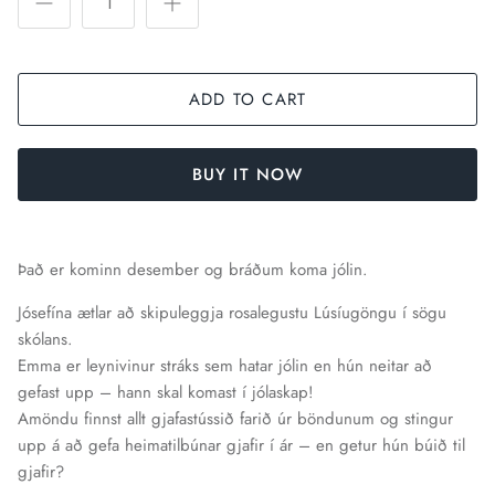
ADD TO CART
BUY IT NOW
Það er kominn desember og bráðum koma jólin.
Jósefína ætlar að skipuleggja rosalegustu Lúsíugöngu í sögu
skólans.
Emma er leynivinur stráks sem hatar jólin en hún neitar að
gefast upp – hann skal komast í jólaskap!
Amöndu finnst allt gjafastússið farið úr böndunum og stingur
upp á að gefa heimatilbúnar gjafir í ár – en getur hún búið til
gjafir?