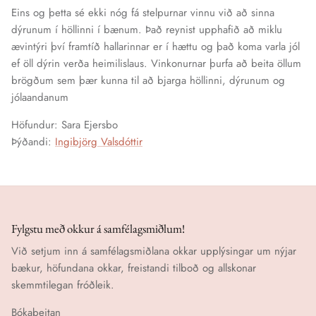
Eins og þetta sé ekki nóg fá stelpurnar vinnu við að sinna
dýrunum í höllinni í bænum. Það reynist upphafið að miklu
ævintýri því framtíð hallarinnar er í hættu og það koma varla jól
ef öll dýrin verða heimilislaus. Vinkonurnar þurfa að beita öllum
brögðum sem þær kunna til að bjarga höllinni, dýrunum og
jólaandanum
Höfundur: Sara Ejersbo
Þýðandi:
Ingibjörg Valsdóttir
Fylgstu með okkur á samfélagsmiðlum!
Við setjum inn á samfélagsmiðlana okkar upplýsingar um nýjar
bækur, höfundana okkar, freistandi tilboð og allskonar
skemmtilegan fróðleik.
Bókabeitan