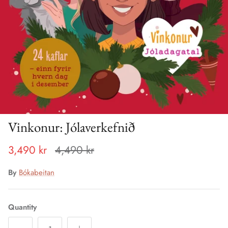
Vinkonur: Jólaverkefnið
3,490 kr
4,490 kr
By
Bókabeitan
Quantity