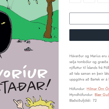
Hávarður og Maríus eru á
selja tombólur og græða
nýfluttur til Íslands frá P
að tala saman en þeir lát
uppgötva að Bartek er á l
Höfundur:
Hilmar Örn Ó
Myndhöfundur:
Blær Guð
Blaðsíðufjöldi: 72