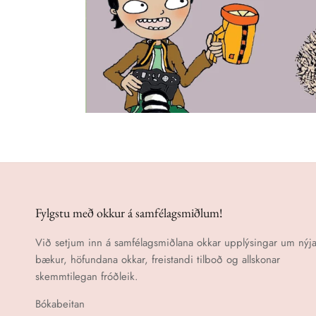
Fylgstu með okkur á samfélagsmiðlum!
Við setjum inn á samfélagsmiðlana okkar upplýsingar um nýja
bækur, höfundana okkar, freistandi tilboð og allskonar
skemmtilegan fróðleik.
Bókabeitan