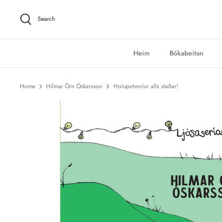
Skip
to
Search
content
Heim
Bókabeitan
Home
Hilmar Örn Óskarsson
Holupotvoríur alls staðar!