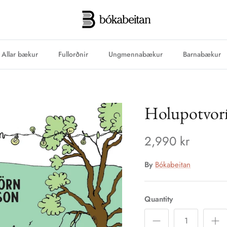
Allar bækur
Fullorðnir
Ungmennabækur
Barnabækur
Holupotvoríu
2,990 kr
By
Bókabeitan
Quantity