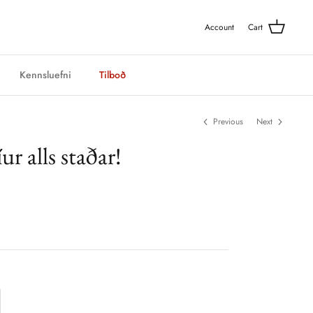
Account
Cart
Kennsluefni
Tilboð
Previous
Next
r alls staðar!