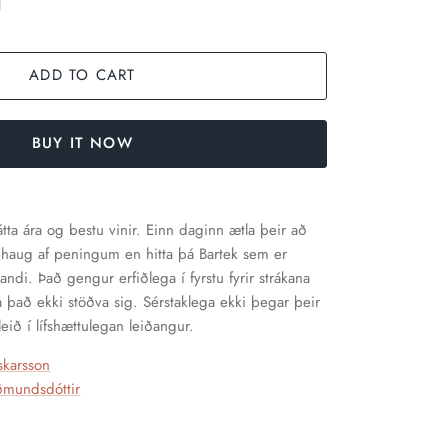
ADD TO CART
BUY IT NOW
tta ára og bestu vinir. Einn daginn ætla þeir að
 haug af peningum en hitta þá Bartek sem er
óllandi. Það gengur erfiðlega í fyrstu fyrir strákana
a það ekki stöðva sig. Sérstaklega ekki þegar þeir
eið í lífshættulegan leiðangur.
skarsson
mundsdóttir