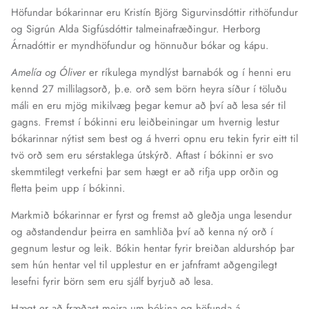
Höfundar bókarinnar eru Kristín Björg Sigurvinsdóttir rithöfundur
og Sigrún Alda Sigfúsdóttir talmeinafræðingur. Herborg
Árnadóttir er myndhöfundur og hönnuður bókar og kápu.
Amelía og Óliver
er ríkulega myndlýst barnabók og í henni eru
kennd 27 millilagsorð, þ.e. orð sem börn heyra síður í töluðu
máli en eru mjög mikilvæg þegar kemur að því að lesa sér til
gagns. Fremst í bókinni eru leiðbeiningar um hvernig lestur
bókarinnar nýtist sem best og á hverri opnu eru tekin fyrir eitt til
tvö orð sem eru sérstaklega útskýrð. Aftast í bókinni er svo
skemmtilegt verkefni þar sem hægt er að rifja upp orðin og
fletta þeim upp í bókinni.
Markmið bókarinnar er fyrst og fremst að gleðja unga lesendur
og aðstandendur þeirra en samhliða því að kenna ný orð í
gegnum lestur og leik. Bókin hentar fyrir breiðan aldurshóp þar
sem hún hentar vel til upplestur en er jafnframt aðgengilegt
lesefni fyrir börn sem eru sjálf byrjuð að lesa.
Hægt er að fræðast meira um bókina og höfunda á