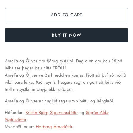
ADD TO CART
BUY IT NOW
Amelía og Óliver eru fjörug systkini. Dag einn eru þau úti að
leika sér þegar þau hitta TRÖLL!
Amelía og Óliver verða hrædd en komast fljótt að því að tröllið
vildi bara leika. Það reynist hægara sagt en gert að leika við
tröll en systkinin deyja ekki ráðalaus.
Amelía og Óliver er hugljúf saga um vináttu og leikgleði.
Höfundar:
Kristín Björg Sigurvinsdóttir
og
Sigrún Alda
Sigfúsdóttir
Myndhöfundur:
Herborg Árnadóttir