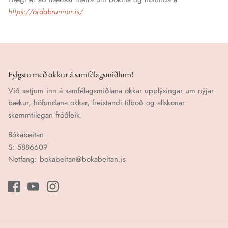
https://ordabrunnur.is/
Fylgstu með okkur á samfélagsmiðlum!
Við setjum inn á samfélagsmiðlana okkar upplýsingar um nýjar
bækur, höfundana okkar, freistandi tilboð og allskonar
skemmtilegan fróðleik.
Bókabeitan
S: 5886609
Netfang: bokabeitan@bokabeitan.is