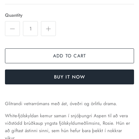
Quantity
ADD TO CART
BUY IT NOW
Glitrandi vetrarrómans með ást, óveðri og örlitlu drama.
White-fjölskyldan kemur saman í snjóþungri Aspen til að vera
viðstödd brúðkaup yngsta fjölskyldumeðlimsins, Rosie. Hún er
að giftast ástinni sinni, sem hún hefur bara þekkt í nokkrar
vikur.