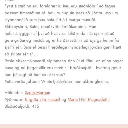
Fyrst á staðinn eru foreldrarnir. Þau eru staðráðin í að fagna
þessum tímamótum af heilum hug án þess að ljóstra upp um
leyndarmálið sem þau hafa lúrt á í marga mánuði.
Eldri systirin, Katie, dauðkvíðir brúðkaupinu. Hún
hefur áhyggjur af því að hvatvísa, blíðlynda litla systir sé að
gera gríðarleg mistök og er harðákveðin í að bjarga henni frá
sjálfri sér. Bara ef þessi hræðilega myndarlegi Jordan gæti hætt
að skipta sér af …
Rosie elskar tilvonandi eiginmann sinn út af lífinu en efinn nagar
hana og nú þegar allir eru mættir í brúðkaupið– hvernig getur
hún þá sagt að hún sé ekki viss?
Þetta verða jól sem White-fjölskyldan mun aldrei gleyma.
Höfundur:
Sarah Morgan
Þýðendur:
Birgitta Elín Hassell
og
Marta Hlín Magnadóttir
Blaðsíðufjöldi: 415