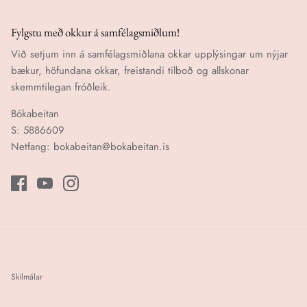
Fylgstu með okkur á samfélagsmiðlum!
Við setjum inn á samfélagsmiðlana okkar upplýsingar um nýjar
bækur, höfundana okkar, freistandi tilboð og allskonar
skemmtilegan fróðleik.
Bókabeitan
S: 5886609
Netfang: bokabeitan@bokabeitan.is
Skilmálar