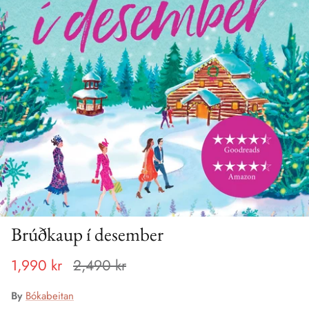
Brúðkaup í desember
1,990 kr
2,490 kr
By
Bókabeitan