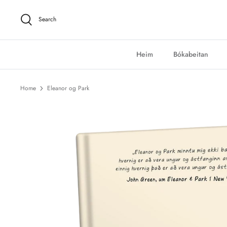
Skip
to
Search
content
Heim
Bókabeitan
Home
Eleanor og Park