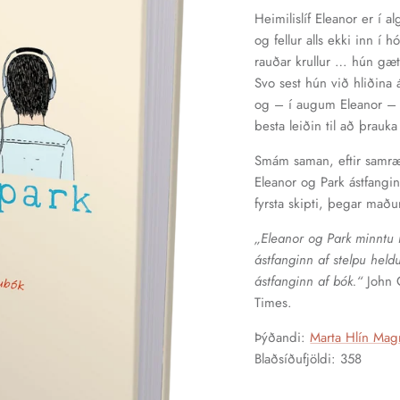
Heimilislíf Eleanor er í 
og fellur alls ekki inn í
rauðar krullur … hún gæt
Svo sest hún við hliðina 
og – í augum Eleanor – ó
besta leiðin til að þrauka 
Smám saman, eftir samræ
Eleanor og Park ástfangi
fyrsta skipti, þegar maðu
„Eleanor og Park minntu 
ástfanginn af stelpu hel
ástfanginn af bók.“
John 
Times.
Þýðandi:
Marta Hlín Mag
Blaðsíðufjöldi: 358