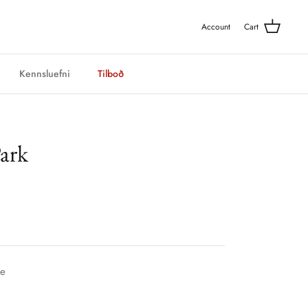
Account
Cart
Kennsluefni
Tilboð
Park
le