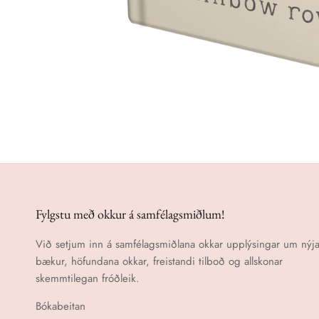
Fylgstu með okkur á samfélagsmiðlum!
Við setjum inn á samfélagsmiðlana okkar upplýsingar um nýja
bækur, höfundana okkar, freistandi tilboð og allskonar
skemmtilegan fróðleik.
Bókabeitan