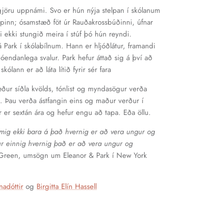
algjöru uppnámi. Svo er hún nýja stelpan í skólanum
 hópinn; ósamstæð föt úr Rauðakrossbúðinni, úfnar
i ekki stungið meira í stúf þó hún reyndi.
á Park í skólabílnum. Hann er hljóðlátur, framandi
endanlega svalur. Park hefur áttað sig á því að
skólann er að láta lítið fyrir sér fara
ður síðla kvölds, tónlist og myndasögur verða
n. Þau verða ástfangin eins og maður verður í
r er sextán ára og hefur engu að tapa. Eða öllu.
mig ekki bara á það hvernig er að vera ungur og
dur einnig hvernig það er að vera ungur og
Green, umsögn um Eleanor & Park í New York
nadóttir
og
Birgitta Elín Hassell