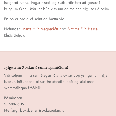
hægt að hafna. Þegar hræðilegir atburðir fara að gerast í
kringum Önnu Þóru er hún viss um að stelpan eigi sök á þeim.
En þá er orðið of seint að hætta við.
Höfundar:
Marta Hlín Magnadóttir
og
Birgitta Elín Hassell
Blaðsíðufjöldi:
Fylgstu með okkur á samfélagsmiðlum!
Við setjum inn á samfélagsmiðlana okkar upplýsingar um nýjar
bækur, höfundana okkar, freistandi tilboð og allskonar
skemmtilegan fróðleik.
Bókabeitan
S: 5886609
Netfang: bokabeitan@bokabeitan.is