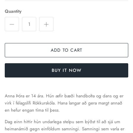
Quantity
ADD TO CART
BUY IT NOW
Anna Þóra er 14 ára. Hún æfir bæði handbolta og dans og er
virk í félagslífi Rökkurskóla. Hana langar að gera margt annað
en hefur engan tíma til þess.
Dag einn hittir hún undarlega stelpu sem býðst til að sjá um
heimanámið gegn einföldum samningi. Samningi sem varla er